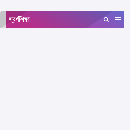
-->
স্বর্ণশিক্ষা