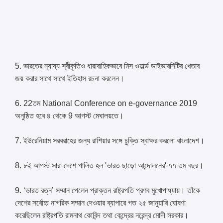
5. ভারতের ন্যায্য স্বীকৃতিও ধারাবাহিকভাবে মিস ওয়ার্ল্ড ডাইভারর্সিটির খেতাব
জয় করার সাথে সাথে ইতিহাস রচনা করলেন।
6. 22তম National Conference on e-governance 2019
অনুষ্ঠিত হবে ৪ থেকে 9 আগস্ট মেঘালয়তে।
7. ইউরেনিয়াম সরবরাহের জন্য রাশিয়ার সঙ্গে চুক্তি স্বাক্ষর করলাে বাংলাদেশ।
8. ৮ই আগস্ট সারা দেশে পালিত হল 'ভারত ছাড়ো আন্দোলনের' ৭৭ তম বছর।
9. ‘ভারত রত্ন’ সম্মান পেলেন প্রাক্তন রাষ্ট্রপতি প্রণব মুখোপাধ্যায়। তাঁকে
দেশের সর্বোচ্চ নাগরিক সম্মান দেওয়ার ব্যাপারে গত ২৫ জানুয়ারি ঘোষণা
করেছিলেন রাষ্ট্রপতি রামনাথ কোবিন্দ তথা কেন্দ্রের নরেন্দ্র মোদী সরকার।