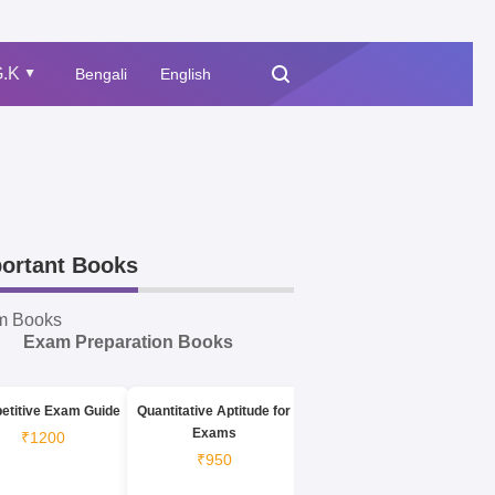
.K
Bengali
English
▲
ortant Books
m Books
Exam Preparation Books
etitive Exam Guide
Quantitative Aptitude for
Exams
₹1200
₹950