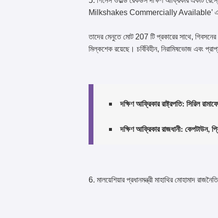
5. গিনেস ওয়ার্ল্ড রেকর্ডস দক্ষিণ আফ্রিকার একটি র
Milkshakes Commercially Available’ এর সর
তাদের মেনুতে মোট 207 টি প্রকারের সাথে, গিবসনের গুর
মিল্কশেক রয়েছে। চর্বিবিহীন, নিরামিষভোজ এবং প্রা
দক্ষিণ আফ্রিকার রাষ্ট্রপতি: সিরিল রামা
দক্ষিণ আফ্রিকার রাজধানী: কেপটাউন, প্র
6. মালয়েশিয়ার প্রধানমন্ত্রী মাহাথির মোহামাদ রাজন