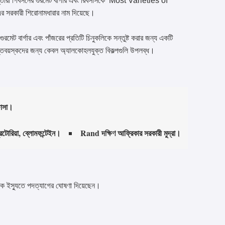
েস্তোঁরা গিবসনের গুরমেট বার্গার এবং রিবসাসকে ‘Most Varieties of
কারী শিরোনামধারার নাম দিয়েছে।
মেট বার্গার এবং পাঁজরের প্রতিটি চিনুকলিকে সন্তুষ্ট করার জন্য একটি
প্তবয়স্কদের জন্য কেবল অ্যালকোহলযুক্ত বিকল্পগুলি উপলব্ধ।
ফোসা।
িটোরিয়া, ব্লোমফন্টেইন।
Rand দক্ষিণ আফ্রিকার সরকারী মুদ্রা।
ৈতিক ইস্যুতে পদত্যাগের ঘোষণা দিয়েছেন।