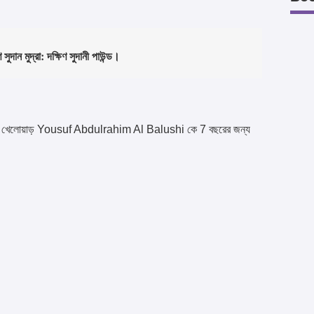
ণ সুদান মুদ্রা: দক্ষিণ সুদানী পাউন্ড।
ানের খেলোয়াড় Yousuf Abdulrahim Al Balushi কে 7 বছরের জন্য