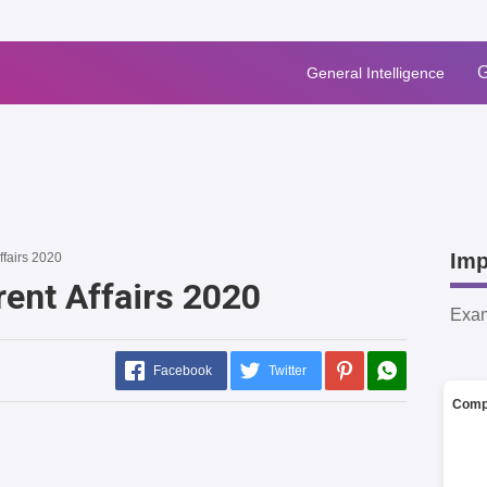
G
General Intelligence
Imp
ffairs 2020
rent Affairs 2020
Exa
Facebook
Twitter
Comp