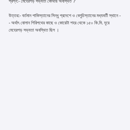
প্রশ্ন:- মেহেরগড় সভ্যতা কোথায় অবস্থিত ?
উত্তর:- বর্তমান পাকিস্তানের সিন্ধু প্রদেশে ও বেলুচিস্তানের মধ্যবর্তী স্থানে -
- অর্থাৎ বোলান গিরিপথের কাছে ও কোয়েটা শহর থেকে ১৫০ কি.মি. দূরে
মেহেরগড় সভ্যতা অবস্থিত ছিল ।