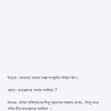
উত্তর:- মেহেরগড় সভ্যতা হরপ্পা সংস্কৃতির পথিকৃত ছিল।
প্রশ্ন:- মহেঞ্জোদরো কোথায় অবস্থিত ?
উত্তর:- বর্তমান পাকিস্তানের সিন্ধু প্রদেশের লারকানা জেলায় , সিন্ধু নদের
পশ্চিম তীরে মহেঞ্জোদরো অবস্থিত ।