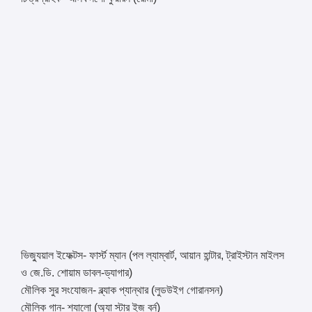
ভিজ্যুয়াল ইফেক্টস- ফার্স্ট ম্যান (পল ল্যাম্বার্ট, আয়ান হান্টার, ট্রাইস্টান মাইলস
ও জে.ডি. শোয়াম ডাবল-ড্যাগার)
মৌলিক সুর সংযোজন- ব্ল্যাক প্যান্থার (লুডউইগ গোরানসন)
মৌলিক গান- শ্যালো (অ্যা স্টার ইজ বর্ন)