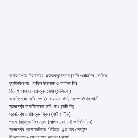
অ্যাডাপ্টেড চিত্রনাট্য- ব্ল্যাকক্ল্যান্সম্যান (চার্লি ওয়াচটেল, ডেভিড
র‌্যাবিনউইৎজ, কেভিন উইলমট ও স্পাইক লি)
বিদেশি ভাষার চলচ্চিত্র- রোমা (মেক্সিকো)
অ্যানিমেটেড ছবি- স্পাইডার-ম্যান: ইনটু দ্য স্পাইডার-ভার্স
স্বল্পদৈর্ঘ্য অ্যানিমেটেড ছবি- বাও (ডমি শি)
স্বল্পদৈর্ঘ্য চলচ্চিত্র- স্কিন (গাই নেটিভ)
প্রামাণ্যচিত্র- ফ্রি সলো (এলিজাবেথ চাই ও জিমি চিন)
স্বল্পদৈর্ঘ্য প্রামাণ্যচিত্র- পিরিয়ড. এন্ড অব সেনটেন্স
চিত্রগ্রাহক- আলফনসো কুয়ারন (রোমা)