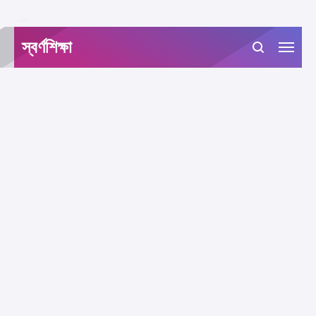
-->
স্বর্ণশিক্ষা