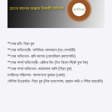
**সেরা ছবি- গ্রিন বুক
**সেরা অভিনেত্রী- অলিভিয়া কোলম্যান (দ্য ফেভারিট)
**সেরা অভিনেতা- রামি মালেক (বোহেমিয়ান র‌্যাপসোডি)
**সেরা পার্শ্ব অভিনেত্রী- রেজিনা কিং (ইফ বিয়েল স্ট্রিট কুড টক)
**সেরা পার্শ্ব অভিনেতা- মাহারশালা আলি (গ্রিন বুক)
চলচ্চিত্র পরিচালক- আলফনসো কুয়ারন (রোমা)
মৌলিক চিত্রনাট্য- গ্রিন বুক (নিক ভ্যালেলঙ্গা, ব্রায়ান কারি ও পিটার ফ্যারেলি)