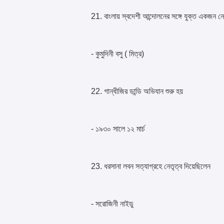
21. বাংলায় স্বদেশী আন্দোলনের সঙ্গে যুক্ত একজন নে
- কুমুদিনী বসু ( মিত্র)
22. গান্ধীজির ডান্ডি অভিযান শুরু হয়
- ১৯৩০ সালে ১২ মার্চ
23. ধরসানা লবন সত্যাগ্রহে নেতৃত্ব দিয়েছিলেন
- সরোজিনী নাইডু