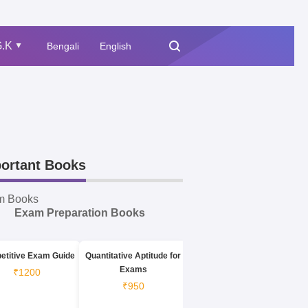
.K
Bengali
English
▲
ortant Books
m Books
Exam Preparation Books
etitive Exam Guide
Quantitative Aptitude for
Exams
₹1200
₹950