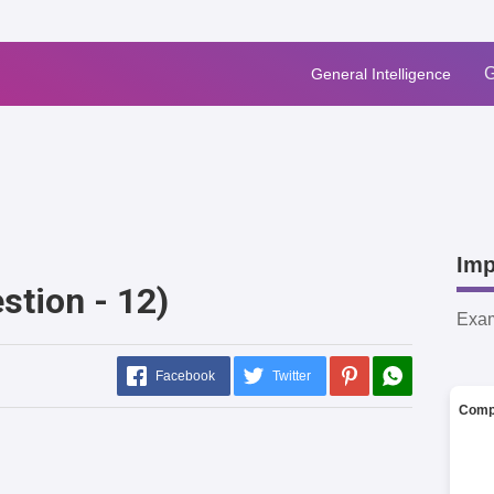
G
General Intelligence
Imp
stion - 12)
Exa
Facebook
Twitter
Comp