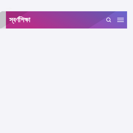
-->
স্বর্ণশিক্ষা