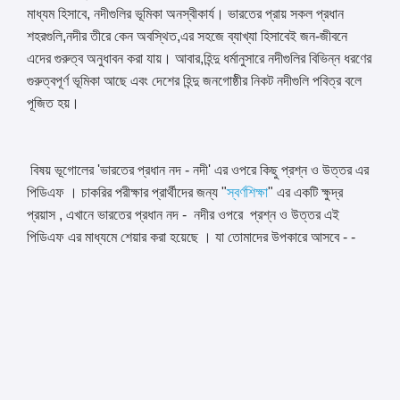
মাধ্যম হিসাবে, নদীগুলির ভূমিকা অনস্বীকার্য। ভারতের প্রায় সকল প্রধান
শহরগুলি,নদীর তীরে কেন অবস্থিত,এর সহজে ব্যাখ্যা হিসাবেই জন-জীবনে
এদের গুরুত্ব অনুধাবন করা যায়। আবার,হিন্দু ধর্মানুসারে নদীগুলির বিভিন্ন ধরণের
গুরুত্বপূর্ণ ভূমিকা আছে এবং দেশের হিন্দু জনগোষ্ঠীর নিকট নদীগুলি পবিত্র বলে
পূজিত হয়।
বিষয় ভূগোলের 'ভারতের প্রধান নদ - নদী' এর ওপরে কিছু প্রশ্ন ও উত্তর এর
পিডিএফ । চাকরির পরীক্ষার প্রার্থীদের জন্য "
স্বর্ণশিক্ষা
" এর একটি ক্ষুদ্র
প্রয়াস , এখানে ভারতের প্রধান নদ - নদীর ওপরে প্রশ্ন ও উত্তর এই
পিডিএফ এর মাধ্যমে শেয়ার করা হয়েছে । যা তোমাদের উপকারে আসবে - -