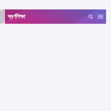
-->
স্বর্ণশিক্ষা