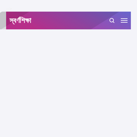
-->
স্বর্ণশিক্ষা