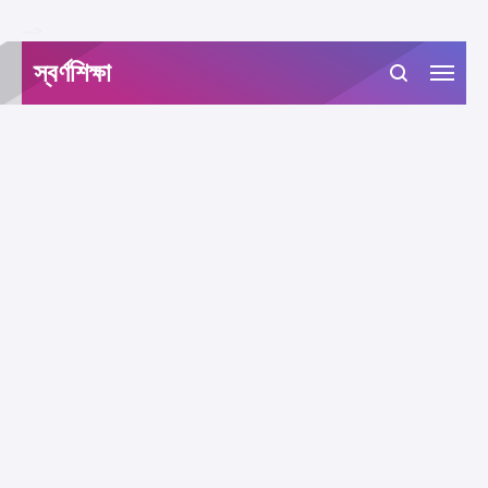
-->
স্বর্ণশিক্ষা