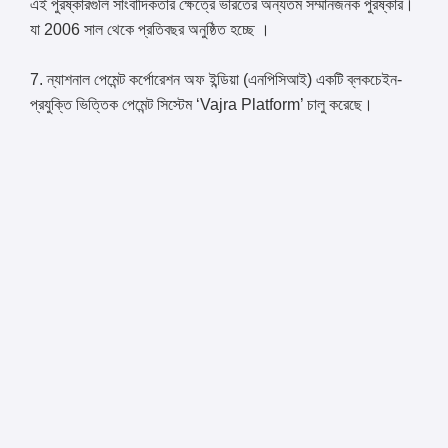
এই পুরষ্কারগুলি সাংবাদিকতার ক্ষেত্রে ভারতের অন্যতম সম্মানজনক পুরষ্কার।
যা 2006 সাল থেকে প্রতিবছর অনুষ্ঠিত হচ্ছে ।
7. ন্যাশনাল পেমেন্ট কর্পোরেশন অফ ইন্ডিয়া (এনপিসিআই) একটি ব্লকচেইন-
প্রযুক্তি ভিত্তিক পেমেন্ট সিস্টেম ‘Vajra Platform’ চালু করেছে।