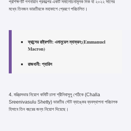
প্রশিক্ষণটি গগনায়ান প্রকল্পের একটি সমালোচনামূলক দিক যা ২০২২ সালের
মধ্যে তিনজন ভারতীয়কে মহাকাশে প্রেরণে পরিচালিত।
ফ্রান্সের রাষ্ট্রপতি: এমানুয়েল ম্যাক্রন;(Emmanuel
Macron)
রাজধানী: প্যারিস
4. মন্ত্রিসভার নিয়োগ কমিটি চালা শ্রীনিবাসুলু শেঠিকে (Challa
Sreenivasulu Shetty) ভারতীয় স্টেট ব্যাঙ্কের ব্যবস্থাপনা পরিচালক
হিসাবে তিন বছরের জন্য নিয়োগ দিয়েছে।