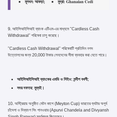
মূলধন: আকড়া;
মুদ্রা: Ghanaian Cedi
9. আইসিআইসিআই ব্যাংক এটিএম-এর মাধ্যমে "Cardless Cash
Withdrawal" পরিষেবা চালু করেছে।
"Cardless Cash Withdrawal" পরিষেবাটি প্রতিদিন নগদ
উত্তোলনের জন্য 20,000 টাকার লেনদেনের সীমা ব্যবহার করা যেতে পারে।
আইসিআইসিআই ব্যাংকের এমডি ও সিইও: সন্দীপ বখশী;
সদর দফতর: মুম্বই।
10. অস্ট্রিয়ায় অনুষ্ঠিত মেটন কাপে (Meyton Cup) ভারতের শ্যুটার অপূর্ব
চাঁদেলা ও দিব্যাংশ সিং পানওয়ার (Apurvi Chandela and Divyansh
Singh Panwar) স্বর্ণপদক জিতেছেন।