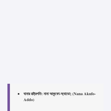
ঘানার রাষ্ট্রপতি: নানা আকুফো-অ্যাডো; (Nana Akufo-
Addo)