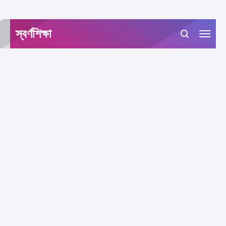
-->
স্বর্ণশিক্ষা