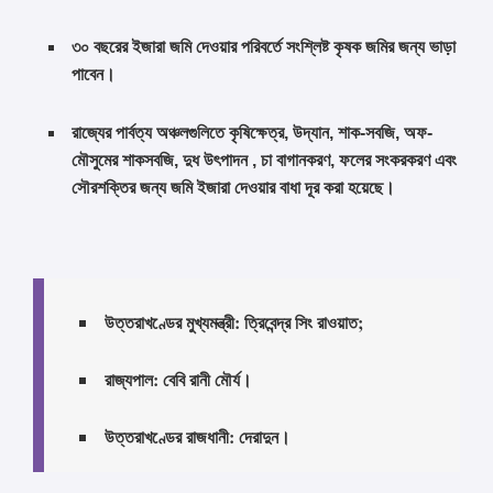
৩০ বছরের ইজারা জমি দেওয়ার পরিবর্তে সংশ্লিষ্ট কৃষক জমির জন্য ভাড়া
পাবেন।
রাজ্যের পার্বত্য অঞ্চলগুলিতে কৃষিক্ষেত্র, উদ্যান, শাক-সবজি, অফ-
মৌসুমের শাকসবজি, দুধ উৎপাদন , চা বাগানকরণ, ফলের সংকরকরণ এবং
সৌরশক্তির জন্য জমি ইজারা দেওয়ার বাধা দূর করা হয়েছে।
উত্তরাখণ্ডের মুখ্যমন্ত্রী: ত্রিবেন্দ্র সিং রাওয়াত;
রাজ্যপাল: বেবি রানী মৌর্য।
উত্তরাখণ্ডের রাজধানী: দেরাদুন।