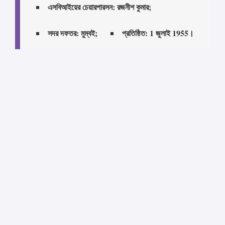
এসবিআইয়ের চেয়ারপারসন: রজনীশ কুমার;
সদর দফতর: মুম্বই;
প্রতিষ্ঠিত: 1 জুলাই 1955।