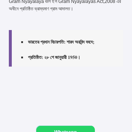
Gram Nyayalaya গুলি হ'ল Gram Nyayalayas Act,2008 এর
অধীনে প্রতিষ্ঠিত ভ্রাম্যমাণ গ্রাম আদালত।
ভারতের প্রধান বিচারপতি: শারদ অরবিন্দ ববদে;
প্রতিষ্ঠিত: ২৮ শে জানুয়ারী 1950।