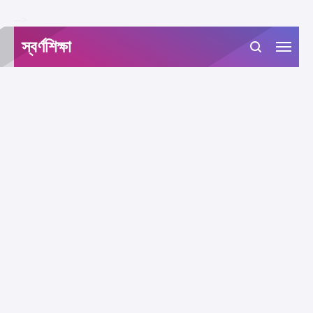
-->
স্বর্ণশিক্ষা