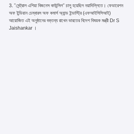
3. "সেন্ট্রাল এশিয়া বিজনেস কাউন্সিল" চালু হয়েছিল নয়াদিল্লিতে। ফেডারেশন
অফ ইন্ডিয়ান চেম্বারস অফ কমার্স অ্যান্ড ইন্ডাস্ট্রি (এফআইসিসিআই)
আয়োজিত এই অনুষ্ঠানের বক্তব্য রাখেন ভারতের বিদেশ বিষয়ক মন্ত্রী Dr S
Jaishankar ।