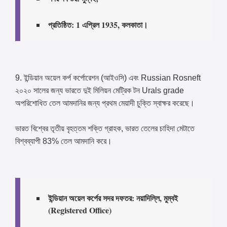
প্রতিষ্ঠিত: 1 এপ্রিল 1935, কলকাতা।
9. ইন্ডিয়ান অয়েল কর্প কর্পোরেশন (আইওসি) এবং Russian Rosneft
২০২০ সালের জন্য ভারতে দুই মিলিয়ন মেট্রিক টন Urals grade
অপরিশোধিত তেল আমদানির জন্য প্রথম মেয়াদী চুক্তি স্বাক্ষর করেছে।
ভারত বিশ্বের তৃতীয় বৃহত্তম শক্তি গ্রাহক, ভারত তেলের চাহিদা মেটাতে
বিশ্বব্যাপী 83% তেল আমদানি করে।
ইন্ডিয়ান অয়েল কর্পের সদর দফতর: নয়াদিল্লি, মুম্বই
(Registered Office)