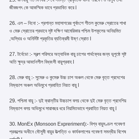
জীবজগৎ কে আকস্মিক ভাবে প্রভাবিত করে l
26. এল – নিনো :- প্রশান্ত মহাসাগরের পূর্বাংশে শীতল কুমেরু স্রোতের শাখা
ও মেরু স্রোতের প্রভাবে সৃষ্ট দক্ষিণ আমেরিকার পশ্চিম উপকূলের অনিয়মিত
,অস্থির ও অনির্দিষ্ট প্রকৃতির ব্যতিক্রমী উষ্ণ স্রোত l
27. টর্নেডো :- স্বল্প পরিসরে অত্যাধিক বায়ু চাপের পার্থক্যের জন্য ভূপৃষ্ঠে সৃষ্ট
অতি ক্ষুদ্র আবর্তনশীল বিধ্বংসী বায়ুপ্রবাহ l
28. মেরু বায়ু :- সুমেরু ও কুমেরু উচ্চ চাপ অঞ্চল থেকে মেরু বৃত্ত প্রদেশের
নিম্নচাপ অঞ্চল অভিমুখে প্রবাহিত নিয়ত বায়ু l
29. পশ্চিমা বায়ু :- দুই ক্রান্তীয় উচ্চচাপ বলয় থেকে দুই মেরু বৃত্ত প্রদেশিয়
নিম্নচাপ বলয় অভিমুখে সারাবছর ধরে নিয়মিতভাবে প্রবাহিত নিয়ত বায়ু l
30. MonEx (Monsoon Expreriment):- বিশ্ব বায়ুমণ্ডল গবেষণা
প্রকল্পের অধীনে মৌসুমী বায়ুর উত্পত্তি ও কার্যকলাপের গবেষণা সমন্ধীয় বিশেষ