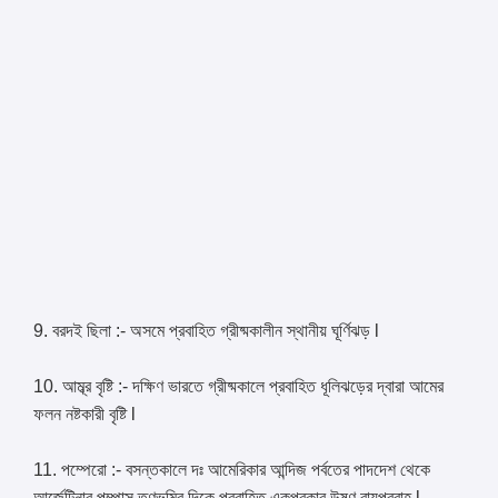
9. বরদই ছিলা :- অসমে প্রবাহিত গ্রীষ্মকালীন স্থানীয় ঘূর্ণিঝড় l
10. আম্ব্র বৃষ্টি :- দক্ষিণ ভারতে গ্রীষ্মকালে প্রবাহিত ধূলিঝড়ের দ্বারা আমের
ফলন নষ্টকারী বৃষ্টি l
11. পম্পেরো :- বসন্তকালে দঃ আমেরিকার আন্দিজ পর্বতের পাদদেশ থেকে
আর্জেন্টিনার পম্পাস তৃণভূমির দিকে প্রবাহিত একপ্রকার উষ্ণ বায়ুপ্রবাহ l