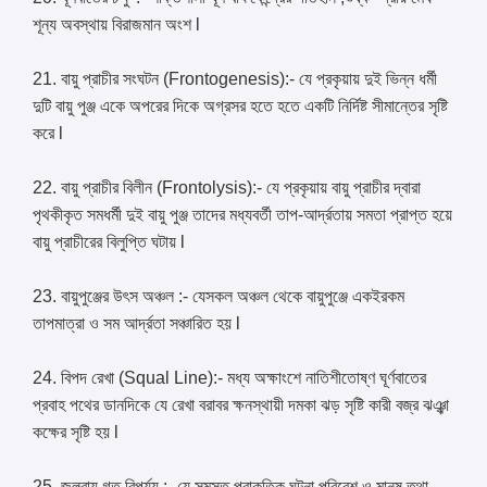
শূন্য অবস্থায় বিরাজমান অংশ l
21. বায়ু প্রাচীর সংঘটন (Frontogenesis):- যে প্রকৃয়ায় দুই ভিন্ন ধর্মী
দুটি বায়ু পুঞ্জ একে অপরের দিকে অগ্রসর হতে হতে একটি নির্দিষ্ট সীমান্তের সৃষ্টি
করে l
22. বায়ু প্রাচীর বিলীন (Frontolysis):- যে প্রকৃয়ায় বায়ু প্রাচীর দ্বারা
পৃথকীকৃত সমধর্মী দুই বায়ু পুঞ্জ তাদের মধ্যবর্তী তাপ-আর্দ্রতায় সমতা প্রাপ্ত হয়ে
বায়ু প্রাচীরের বিলুপ্তি ঘটায় l
23. বায়ুপুঞ্জের উৎস অঞ্চল :- যেসকল অঞ্চল থেকে বায়ুপুঞ্জে একইরকম
তাপমাত্রা ও সম আর্দ্রতা সঞ্চারিত হয় l
24. বিপদ রেখা (Squal Line):- মধ্য অক্ষাংশে নাতিশীতোষ্ণ ঘূর্ণবাতের
প্রবাহ পথের ডানদিকে যে রেখা বরাবর ক্ষনস্থায়ী দমকা ঝড় সৃষ্টি কারী বজ্র ঝঞ্ঝা
কক্ষের সৃষ্টি হয় l
25. জলবায়ু গত বিপর্যয় :- যে সমস্ত প্রাকৃতিক ঘটনা পরিবেশ ও মানুষ তথা