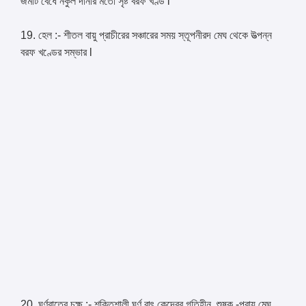
জমাট বেঁধে নকুল দানার মতো সৃষ্ট বরফ খণ্ড l
19. হেল :- শীতল বায়ু প্রাচীরের সঞ্চারের সময় স্তূপনীরদ মেঘ থেকে উত্পন্ন
বরফ খণ্ডের সম্ভার l
20. ঘূর্ণবাতের চক্ষু :- শক্তিশালী ঘূর্ণ বাৎ কেন্দ্রের গতিহীন ,শুষ্ক -প্রায় মেঘ