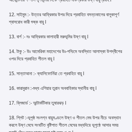
12. সাইমুম :- উত্তর আফ্রিকার উপর দিয়ে প্রবাহিত বসন্তকালের বালুকাপূর্ণ
শ্বাসরোধ কারী শুষ্ক বায়ু l
13. বার্গ :- দঃ আফ্রিকার কালাহারী মরুভূমির উষ্ণ বায়ু l
14. টাকু :- উঃ আমেরিকা মহাদেশের উঃ-পশ্চিমে অবস্থিত আলাস্কা উপদ্বীপের
ওপর দিয়ে প্রবাহিত শীতল বায়ু l
15. সান্তাআনা :- ক্যালিফোর্নিয়া তে প্রবাহিত বায়ু l
16. কারাবুরান :-মধ্য এশিয়ার তুরান অববাহিকার স্থানীয় বায়ু l
17. ব্লিজার্ড :- আন্টার্কটিকার তুষারঝড় l
18. শ্লিট :-ভূপৃষ্ঠ সংলগ্ন বায়ুমণ্ডলে উষ্ণ ও শীতল মেঘ উপর নীচে অবস্থান
করলে উষ্ণ মেঘে সংঘটিত বৃষ্টিপাত শীতল মেঘের মধ্যদিয়ে ভূপৃষ্ঠে আসার সময়