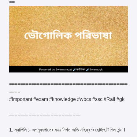
==
===========================================
====
#Important #exam #knowledge #wbcs #ssc #Rail #gk
==========================
1. ল্যাপিলি :- অগ্ন্যুৎপাতের সময় নির্গত অতি সছিদ্র ও ছোটছোট শিলা খন্ড l