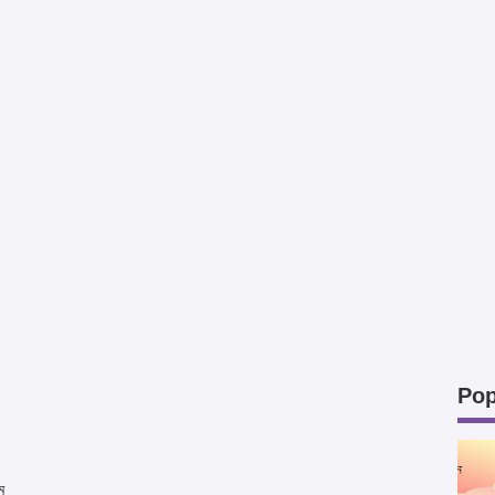
Pop
ম