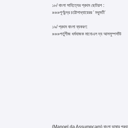
১৮/ বাংলা সাহিত্যের প্রথম ছোটগল্প :
»»»পূর্ণচন্দ্র চট্টোপাধ্যায়েরর ' মধুমতী'
১৯/ প্রথম বাংলা ব্যকরণ:
»»»পর্তুগীজ ধর্মযাজক মানোএল দ্য আসসুম্পসাঁউ
(Manoel da Assumpcam) বাংলা ভাষার প্রথ