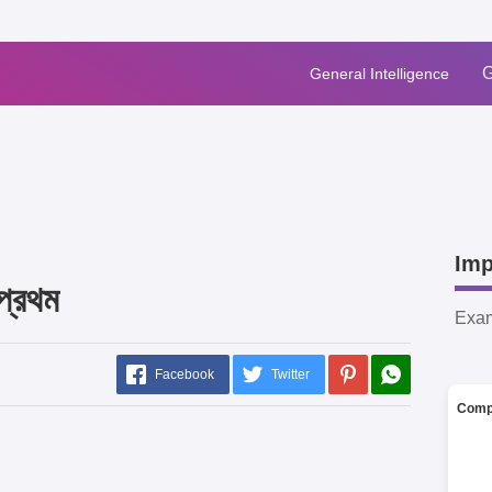
G
General Intelligence
Imp
 প্রথম
Exa
Facebook
Twitter
Comp