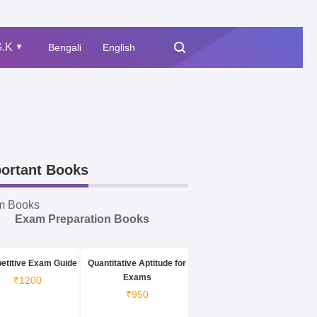
.K
Bengali
English
▲
ortant Books
m Books
Exam Preparation Books
etitive Exam Guide
Quantitative Aptitude for
Exams
₹1200
₹950