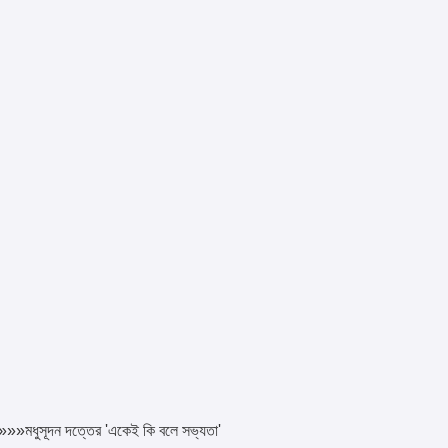
ল »»»মধুসূদন দত্তের 'একেই কি বলে সভ্যতা'