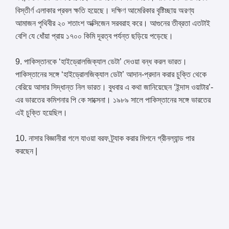
বিস্তীর্ণ এলাকার প্রবল ক্ষতি হয়েছে। দক্ষিণ আমেরিকার বৃষ্টিচ্ছায় অরণ্য
আমাজন পৃথিবীর ২০ শতাংশ অক্সিজেন সরবরাহ করে। আগুনের তীব্রতা এতটাই
বেশি যে ধোঁয়া প্রায় ১৭০০ কিমি দূরত্ব পর্যন্ত ছড়িয়ে পড়েছে।
9. পাকিস্তানকে ‘হাইড্রোলজিক্যাল ডেটা’ দেওয়া বন্ধ করল ভারত।
পাকিস্তানের সঙ্গে ‘হাইড্রোলজিক্যাল ডেটা’ আদান-প্রদান করার চুক্তি থেকে
বেরিয়ে আসার সিদ্ধান্ত নিল ভারত। বুধবার এ কথা জানিয়েছেন ‘ইন্দাস ওয়াটার’-
এর ভারতের কমিশনার পি কে সাক্সেনা। ১৯৮৯ সালে পাকিস্তানের সঙ্গে ভারতের
এই চুক্তি হয়েছিল।
10. নাসার বিজ্ঞানীরা গলে যাওয়া বরফ ট্র্যাক করার মিশনে গ্রীনল্যান্ড পার
করছেন |