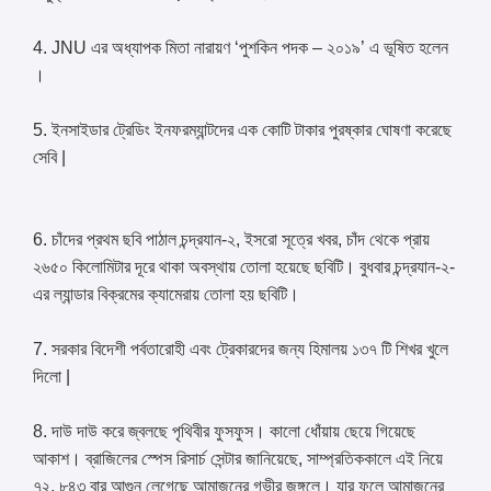
4. JNU এর অধ্যাপক মিতা নারায়ণ ‘পুশকিন পদক – ২০১৯’ এ ভূষিত হলেন
।
5. ইনসাইডার ট্রেডিং ইনফরম্যান্টদের এক কোটি টাকার পুরষ্কার ঘোষণা করেছে
সেবি |
6. চাঁদের প্রথম ছবি পাঠাল চন্দ্রযান-২, ইসরো সূত্রে খবর, চাঁদ থেকে প্রায়
২৬৫০ কিলোমিটার দূরে থাকা অবস্থায় তোলা হয়েছে ছবিটি। বুধবার চন্দ্রযান-২-
এর ল্যান্ডার বিক্রমের ক্যামেরায় তোলা হয় ছবিটি।
7. সরকার বিদেশী পর্বতারোহী এবং ট্রেকারদের জন্য হিমালয় ১৩৭ টি শিখর খুলে
দিলো |
8. দাউ দাউ করে জ্বলছে পৃথিবীর ফুসফুস। কালো ধোঁয়ায় ছেয়ে গিয়েছে
আকাশ। ব্রাজিলের স্পেস রিসার্চ সেন্টার জানিয়েছে, সাম্প্রতিককালে এই নিয়ে
৭২, ৮৪৩ বার আগুন লেগেছে আমাজনের গভীর জঙ্গলে। যার ফলে আমাজনের