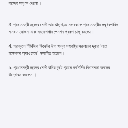
বাষ্পের সন্ধান পেলো ।
3. প্রধানমন্ত্রী নরেন্দ্র মোদী তার ঝাড়খণ্ড সফরকালে প্রধানমন্ত্রীর লঘু বৈপারিক
মান্ধান যোজনা এবং স্বরোগগার পেনশন প্রকল্প চালু করলেন।
4. প্রাক্তন মিউজিক ডিরেক্টর উষা খান্না মহারাষ্ট্র সরকারের দ্বারা ‘লতা
মঙ্গেশকর অ্যাওয়ার্ডে’ সম্মানিত হচ্ছেন।
5. প্রধানমন্ত্রী নরেন্দ্র মোদী রাঁচির কুটে গ্রামে নবনির্মিত বিধানসভা ভবনের
উদ্বোধন করলেন ।