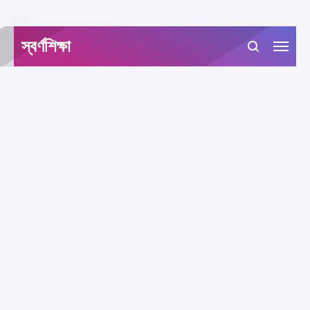
-->
স্বর্ণশিক্ষা