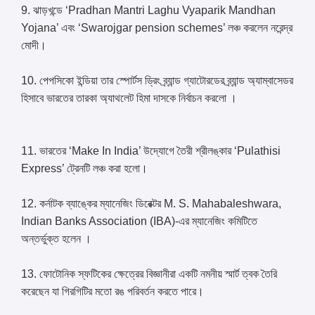
9. ঝাড়খন্ডে ‘Pradhan Mantri Laghu Vyaparik Mandhan
Yojana’ এবং ‘Swarojgar pension schemes’ লঞ্চ করলেন নরেন্দ্র
মোদী।
10. পেপসিকো ইন্ডিয়া তার স্পোর্টস ড্রিং ব্র্যান্ড গ্যাটোরডের ব্র্যান্ড অ্যাম্বাসেডর
হিসাবে ভারতের তারকা অ্যাথলেট হিমা দাসকে নির্বাচন করলো ।
11. ভারতের ‘Make In India’ উদ্যোগে তৈরী শ্রীলঙ্কার ‘Pulathisi
Express’ ট্রেনটি লঞ্চ করা হলো।
12. কর্নাটক ব্যাঙ্কের ম্যানেজিং ডিরেক্টর M. S. Mahabaleshwara,
Indian Banks Association (IBA)-এর ম্যানেজিং কমিটিতে
অন্তর্ভুক্ত হলেন ।
13. ফোটোনিক স্ফটিকের ক্ষেত্রের বিজ্ঞানীরা একটি নমনীয় স্মার্ট ত্বক তৈরি
করেছেন যা গিরগিটির মতো রঙ পরিবর্তন করতে পারে।