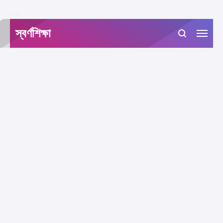
-->
স্বর্ণশিক্ষা