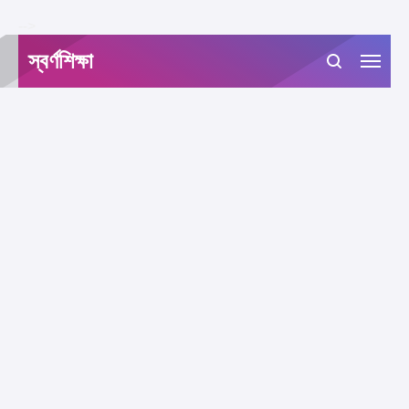
-->
স্বর্ণশিক্ষা