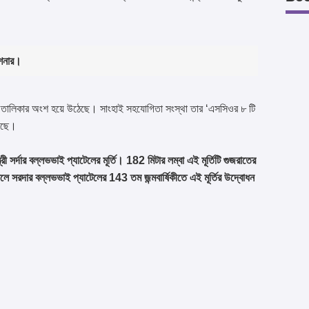
মিশনার।
্য’ তালিকার অংশ হয়ে উঠেছে। সাংহাই সহযোগিতা সংস্থা তার ‘এসসিওর ৮ টি
রেছে।
্ত্রী সর্দার বল্লভভাই প্যাটেলের মূর্তি। 182 মিটার লম্বা এই মূর্তিটি গুজরাতের
সালে সরদার বল্লভভাই প্যাটেলের 143 তম জন্মবার্ষিকীতে এই মূর্তির উদ্বোধন