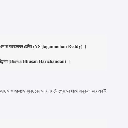
রী : ওয়াইএস জগমনমোহন রেড্ডি (YS Jaganmohan Reddy) ।
ভূষণ হরিচন্দন (Biswa Bhusan Harichandan) ।
হাজ ও জাহাজে ব্যবহারের জন্য ন্যাটো গ্রেডের সাথে অনুকরণ করে একটি