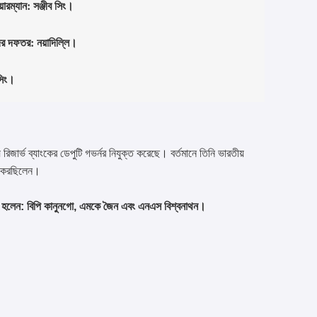
়ারম্যান: সঞ্জীব সিং।
সদর দফতর: নয়াদিল্লি।
সিং।
 রিজার্ভ ব্যাংকের ডেপুটি গভর্নর নিযুক্ত করেছে। বর্তমানে তিনি ভারতীয়
ালন করছিলেন।
র্নর হলেন: বিপি কানুনগো, এমকে জৈন এবং এনএস বিশ্বনাথন।