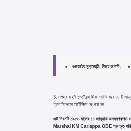
গুজরাটের মুখ্যমন্ত্রী: বিজয় রূপানী;
3. সশস্ত্র বাহিনী ভেটেরান্স দিবস প্রতি বছর ১৪ ই জ
প্রাথমিকভাবে আর্মিস্টিস ডে বলা হয় ।
এই দিবসটি ১৯৫৩ সালের ১৪ জানুয়ারি অবসরপ্রাপ্ত ভার
Marshal KM Cariappa OBE প্রদত্ত পরিষেবার স